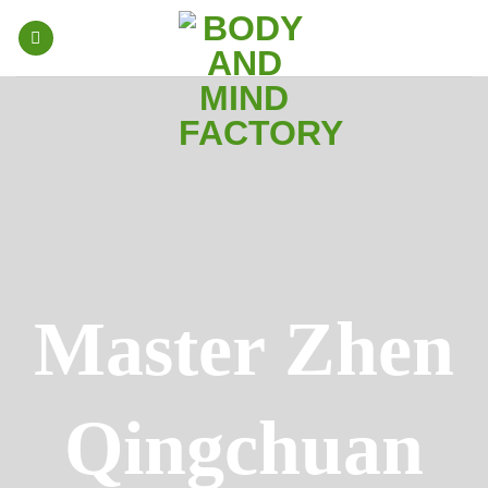
Skip
to
content
Master Zhen
Qingchuan